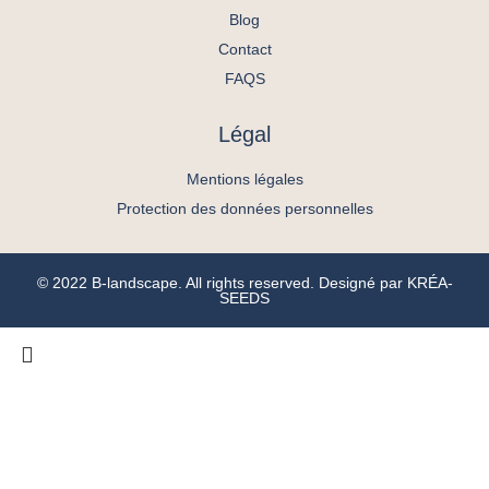
Blog
Contact
FAQS
Légal
Mentions légales
Protection des données personnelles
© 2022 B-landscape. All rights reserved. Designé par
KRÉA-
SEEDS
ACCUEIL
L’AGENCE
SAVOIR FAIRE
PORTFOLIO
VOUS ÊTES
BLOG
Espaces publics
Une entreprise