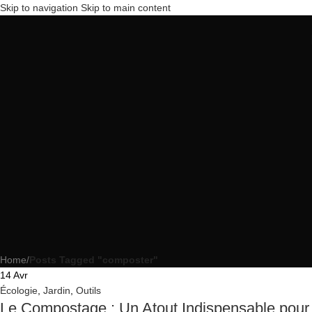
Skip to navigation
Skip to main content
Home
/
Posts Tagged "composter"
14
Avr
Écologie
,
Jardin
,
Outils
Le Compostage : Un Atout Indispensable pour