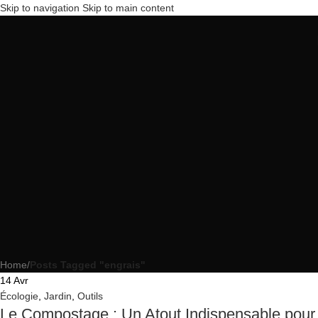
Skip to navigation
Skip to main content
Home
/
Posts Tagged "engrais"
14
Avr
Écologie
,
Jardin
,
Outils
Le Compostage : Un Atout Indispensable pour