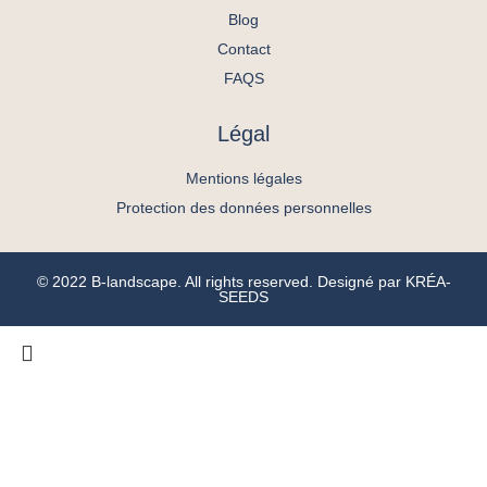
Blog
Contact
FAQS
Légal
Mentions légales
Protection des données personnelles
© 2022 B-landscape. All rights reserved. Designé par
KRÉA-
SEEDS
ACCUEIL
L’AGENCE
SAVOIR FAIRE
PORTFOLIO
VOUS ÊTES
BLOG
Espaces publics
Une entreprise