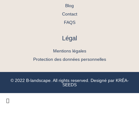
Blog
Contact
FAQS
Légal
Mentions légales
Protection des données personnelles
© 2022 B-landscape. All rights reserved. Designé par
KRÉA-
SEEDS
ACCUEIL
L’AGENCE
SAVOIR FAIRE
PORTFOLIO
VOUS ÊTES
BLOG
Espaces publics
Une entreprise