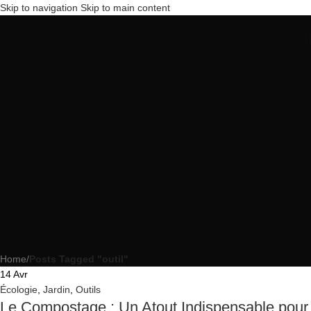
Skip to navigation
Skip to main content
Home
/
Posts Tagged "outil"
14
Avr
Écologie
,
Jardin
,
Outils
Le Compostage : Un Atout Indispensable pour