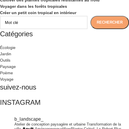
Cultiver des plantes tropicales résistantes au froid
Voyager dans les forêts tropicales
Créer un petit coin tropical en intérieur
RECHERCHER
Catégories
Écologie
Jardin
Outils
Paysage
Poème
Voyage
suivez-nous
INSTAGRAM
b_landscape_
Atelier de conception paysagère et urbaine
Transformation de la
ville.🌳🏡🏘
Aménager•requalifier•Planter
Créteil- Le Robert
Plus