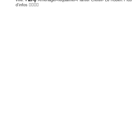
d’infos 👇🏾👇🏾