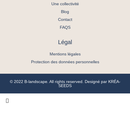
Une collectivité
Blog
Contact
FAQS
Légal
Mentions légales
Protection des données personnelles
© 2022 B-landscape. All rights reserved. Designé par
KRÉA-
SEEDS
ACCUEIL
L’AGENCE
SAVOIR FAIRE
PORTFOLIO
VOUS ÊTES
BLOG
Espaces publics
Une entreprise