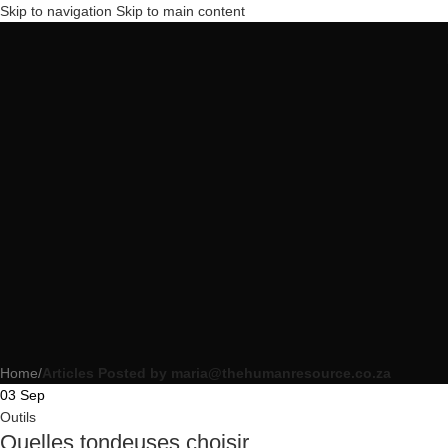
Skip to navigation
Skip to main content
Home
/
Articles Posted by maria@thehumanresource.co.za
03
Sep
Outils
Quelles tondeuses choisir