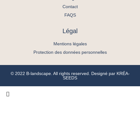
Contact
FAQS
Légal
Mentions légales
Protection des données personnelles
© 2022 B-landscape. All rights reserved. Designé par
KRÉA-
SEEDS
ACCUEIL
L’AGENCE
SAVOIR FAIRE
PORTFOLIO
VOUS ÊTES
BLOG
Espaces publics
Une entreprise
Logements
Une collectivité