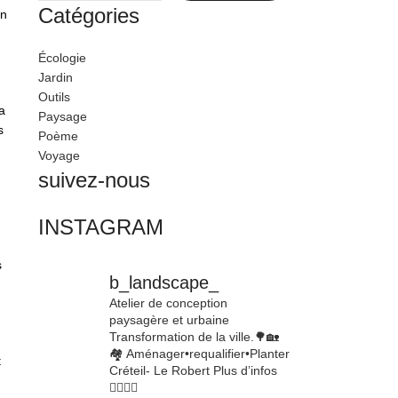
Catégories
on
Écologie
Jardin
Outils
a
Paysage
s
Poème
Voyage
suivez-nous
INSTAGRAM
s
b_landscape_
Atelier de conception
paysagère et urbaine
Transformation de la ville.🌳🏡
🏘
Aménager•requalifier•Planter
t
Créteil- Le Robert
Plus d’infos
👇🏾👇🏾