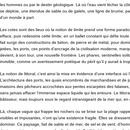
les hommes ou par le destin géologique. Là où l’eau vient lécher la côt
se déploie, une étendue de sable ou de galets, une ligne de brume, par
d’un monde à part.
Les cotes sont des lieux où la notion de limite prend une forme parad
efface, puis redessine cette limite, en un ballet constant qui défie tou
fait surgir des constructions de béton, de pierre et de métal, pour domine
jetées, les ports, ces points d’ancrage de la civilisation moderne, marq
devient, à son tour, une nouvelle frontière. Les phares, sentinelles so
invisible, comme un avertissement poétique du péril qu’il y aurait à trop
La notion de littoral, c’est ainsi la mise en évidence d’une interface où
L’architecture des ports, les quais encombrés de marchandises et de p
maisons des pêcheurs accrochées aux pentes escarpées des falaises, t
sans jamais effacer l’immense espace liquide qui les entoure. Le litto
bâtisseur, mais toujours sous le regard intransigeant de la mer qui, en
Là, chaque vague qui frappe les rochers ou se brise sur la plage rappe
visibles et imposantes, n’ont qu’une existence fragile. Elles se dresse
dominer. Ce paysage, fait de sable et de mer, de sel et de vent, d’homm