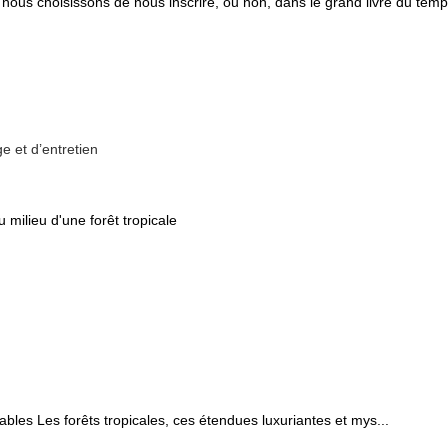
nt nous choisissons de nous inscrire, ou non, dans le grand livre du temp
e et d’entretien
ables Les forêts tropicales, ces étendues luxuriantes et mys...