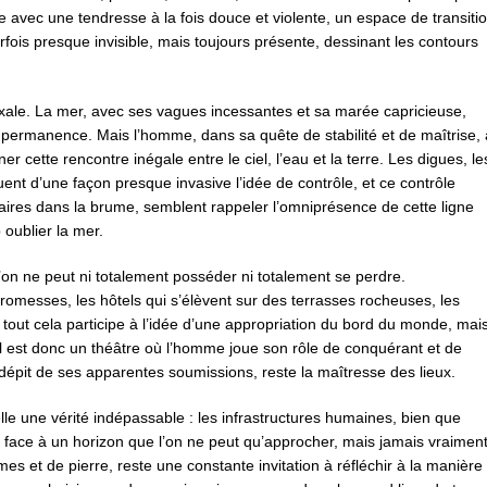
e avec une tendresse à la fois douce et violente, un espace de transiti
fois presque invisible, mais toujours présente, dessinant les contours
oxale. La mer, avec ses vagues incessantes et sa marée capricieuse,
te permanence. Mais l’homme, dans sa quête de stabilité et de maîtrise, 
r cette rencontre inégale entre le ciel, l’eau et la terre. Les digues, le
uent d’une façon presque invasive l’idée de contrôle, et ce contrôle
litaires dans la brume, semblent rappeler l’omniprésence de cette ligne
 oublier la mer.
 l’on ne peut ni totalement posséder ni totalement se perdre.
romesses, les hôtels qui s’élèvent sur des terrasses rocheuses, les
out cela participe à l’idée d’une appropriation du bord du monde, mai
ral est donc un théâtre où l’homme joue son rôle de conquérant et de
 dépit de ses apparentes soumissions, reste la maîtresse des lieux.
lle une vérité indépassable : les infrastructures humaines, bien que
nt face à un horizon que l’on ne peut qu’approcher, mais jamais vraimen
es et de pierre, reste une constante invitation à réfléchir à la manière